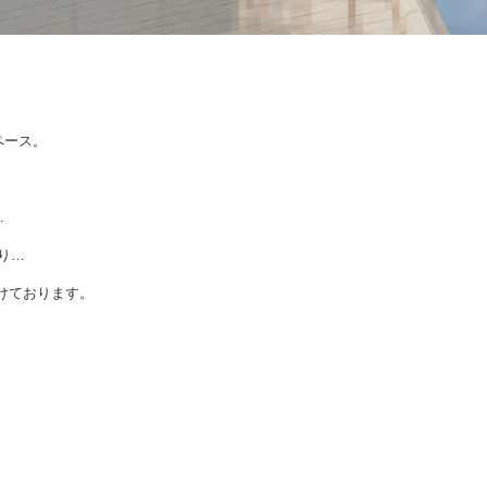
ペース。
…
り…
けております。